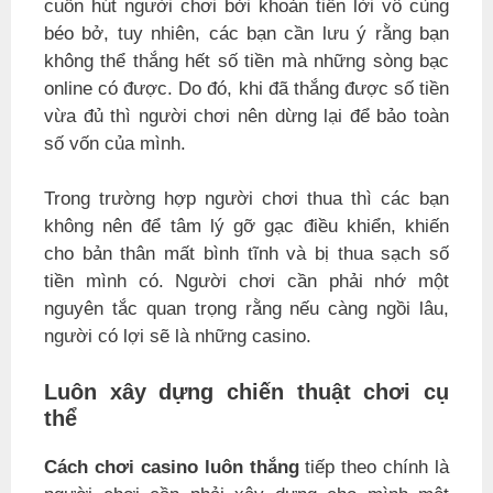
cuốn hút người chơi bởi khoản tiền lời vô cùng
béo bở, tuy nhiên, các bạn cần lưu ý rằng bạn
không thể thắng hết số tiền mà những sòng bạc
online có được. Do đó, khi đã thắng được số tiền
vừa đủ thì người chơi nên dừng lại để bảo toàn
số vốn của mình.
Trong trường hợp người chơi thua thì các bạn
không nên để tâm lý gỡ gạc điều khiển, khiến
cho bản thân mất bình tĩnh và bị thua sạch số
tiền mình có. Người chơi cần phải nhớ một
nguyên tắc quan trọng rằng nếu càng ngồi lâu,
người có lợi sẽ là những casino.
Luôn xây dựng chiến thuật chơi cụ
thể
Cách chơi casino luôn thắng
tiếp theo chính là