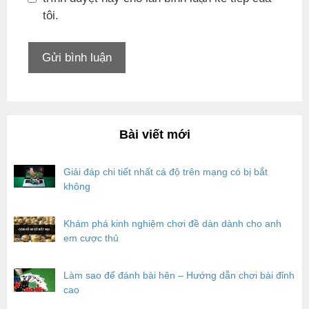
tôi.
Bài viết mới
Giải đáp chi tiết nhất cá độ trên mạng có bị bắt
không
Khám phá kinh nghiệm chơi đề dàn dành cho anh
em cược thủ
Làm sao để đánh bài hên – Hướng dẫn chơi bài đỉnh
cao