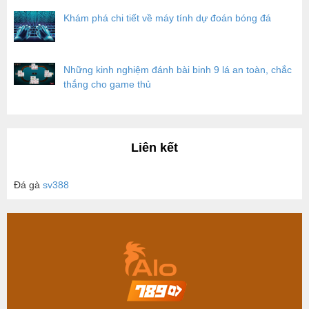
Khám phá chi tiết về máy tính dự đoán bóng đá
Những kinh nghiệm đánh bài binh 9 lá an toàn, chắc
thắng cho game thủ
Liên kết
Đá gà
sv388