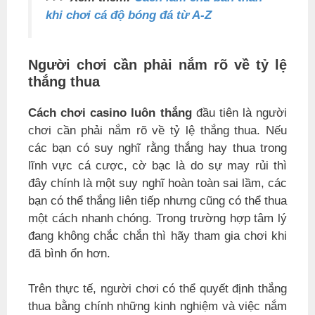
khi chơi cá độ bóng đá từ A-Z
Người chơi cần phải nắm rõ về tỷ lệ
thắng thua
Cách chơi casino luôn thắng
đầu tiên là người
chơi cần phải nắm rõ về tỷ lệ thắng thua. Nếu
các bạn có suy nghĩ rằng thắng hay thua trong
lĩnh vực cá cược, cờ bạc là do sự may rủi thì
đây chính là một suy nghĩ hoàn toàn sai lầm, các
bạn có thể thắng liên tiếp nhưng cũng có thể thua
một cách nhanh chóng. Trong trường hợp tâm lý
đang không chắc chắn thì hãy tham gia chơi khi
đã bình ổn hơn.
Trên thực tế, người chơi có thể quyết định thắng
thua bằng chính những kinh nghiệm và việc nắm