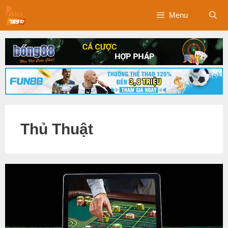
Chuyển
Menu
đến
nội
dung
Thủ Thuật