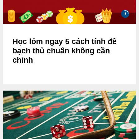
Học lỏm ngay 5 cách tính đề
bạch thủ chuẩn không cần
chỉnh