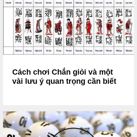
Cách chơi Chắn giỏi và một
vài lưu ý quan trọng cần biết