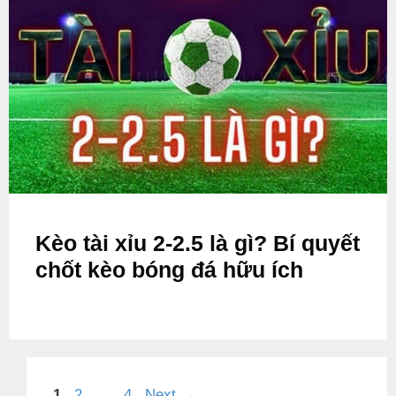
Kèo tài xỉu 2-2.5 là gì? Bí quyết
chốt kèo bóng đá hữu ích
Điều
Page
Page
Page
1
2
…
4
Next
→