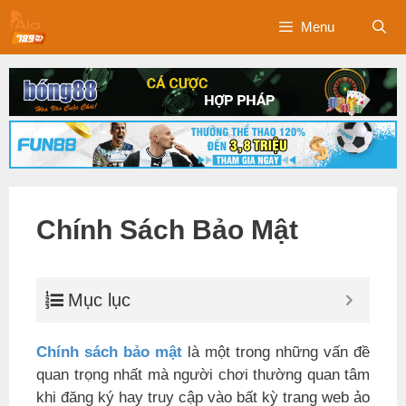
Chuyển
Menu
đến
nội
dung
Chính Sách Bảo Mật
Mục lục
Chính sách bảo mật
là một trong những vấn đề
quan trọng nhất mà người chơi thường quan tâm
khi đăng ký hay truy cập vào bất kỳ trang web ảo