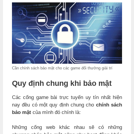
Cần chính sách bảo mật cho các game đổi thưởng giải trí
Quy định chung khi bảo mật
Các cổng game bài trực tuyến uy tín nhất hiện
nay đều có một quy định chung cho
chính sách
bảo mật
của mình đó chính là:
Những cổng web khác nhau sẽ có những