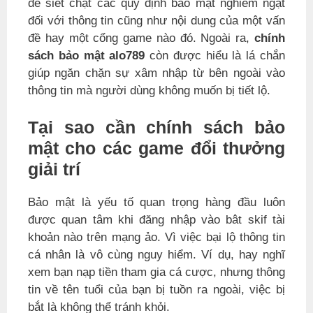
để siết chặt các quy định bảo mật nghiêm ngặt
đối với thông tin cũng như nội dung của một vấn
đề hay một cổng game nào đó. Ngoài ra,
chính
sách bảo mật alo789
còn được hiểu là lá chắn
giúp ngăn chặn sự xâm nhập từ bên ngoài vào
thông tin mà người dùng không muốn bị tiết lộ.
Tại sao cần chính sách bảo
mật cho các game đổi thưởng
giải trí
Bảo mật là yếu tố quan trọng hàng đầu luôn
được quan tâm khi đăng nhập vào bât skif tài
khoản nào trên mạng ảo. Vì việc bại lộ thông tin
cá nhân là vô cùng nguy hiểm. Ví dụ, hay nghĩ
xem bạn nạp tiền tham gia cá cược, nhưng thông
tin về tên tuổi của bạn bị tuồn ra ngoài, việc bị
bắt là không thể tránh khỏi.