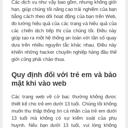
Các dịch vụ như vậy bao gồm, nhưng không giới
hạn, giúp chúng tôi nâng cao trải nghiệm của bạn
bằng cách theo dõi hoạt động của bạn trên Web,
đo lường hiệu quả của các trang và hiệu quả của
các chiến dịch tiếp thị của chúng tôi. Điều này
giúp tạo ra một hệ thống an toàn với tần số quay
dựa trên nhiều nguyên tắc khác nhau. Điều này
khiến những hacker chuyên nghiệp hàng đầu thế
giới cũng phải chào thua.
Quy định đối với trẻ em và bảo
mật khi vào web
Các trang web về cờ bạc thường không được
thiết kế cho trẻ em dưới 13 tuổi. Chúng tôi không
muốn thu thập thông tin cá nhân của trẻ em dưới
13 tuổi mà không có sự kiểm soát của phụ
huynh. Nếu bạn dưới 13 tuổi, vui lòng không