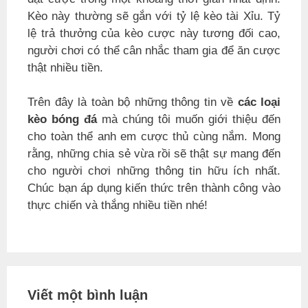
Kèo này thường sẽ gắn với tỷ lệ kèo tài Xỉu. Tỷ
lệ trả thưởng của kèo cược này tương đối cao,
người chơi có thể cân nhắc tham gia để ăn cược
thật nhiều tiền.
Trên đây là toàn bộ những thông tin về
các loại
kèo bóng đá
mà chúng tôi muốn giới thiệu đến
cho toàn thể anh em cược thủ cùng nắm. Mong
rằng, những chia sẻ vừa rồi sẽ thật sự mang đến
cho người chơi những thông tin hữu ích nhất.
Chúc bạn áp dụng kiến thức trên thành công vào
thực chiến và thắng nhiều tiền nhé!
Viết một bình luận