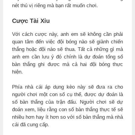
nét thú vị riêng mà bạn rất muốn chơi.
Cược Tài Xỉu
Với cách cược này, anh em sẽ không cần phải
quan tâm đến việc đội bóng nào sẽ giành chiến
thắng hoặc đội nào sẽ thua. Tất cả những gì mà
anh em cần lưu ý đó chính là dự đoán tổng số
bàn thắng ghi được mà cả hai đội bóng thực
hiện.
Phía nhà cái áp dụng kèo này sẽ đưa ra cho
người chơi một con số cụ thể, được dự đoán là
số bàn thắng của trận đấu. Người chơi sẽ dự
đoán xem, liệu rằng con số bàn thắng thực tế sẽ
nhiều hơn hay ít hơn so với số bàn thắng mà nhà
cái đã cung cấp.