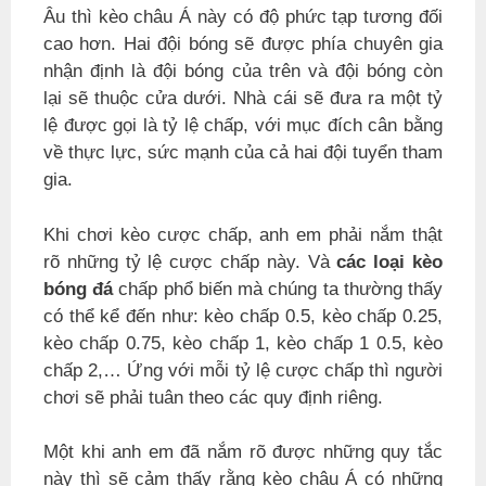
Âu thì kèo châu Á này có độ phức tạp tương đối
cao hơn. Hai đội bóng sẽ được phía chuyên gia
nhận định là đội bóng của trên và đội bóng còn
lại sẽ thuộc cửa dưới. Nhà cái sẽ đưa ra một tỷ
lệ được gọi là tỷ lệ chấp, với mục đích cân bằng
về thực lực, sức mạnh của cả hai đội tuyển tham
gia.
Khi chơi kèo cược chấp, anh em phải nắm thật
rõ những tỷ lệ cược chấp này. Và
các loại kèo
bóng đá
chấp phổ biến mà chúng ta thường thấy
có thể kể đến như: kèo chấp 0.5, kèo chấp 0.25,
kèo chấp 0.75, kèo chấp 1, kèo chấp 1 0.5, kèo
chấp 2,… Ứng với mỗi tỷ lệ cược chấp thì người
chơi sẽ phải tuân theo các quy định riêng.
Một khi anh em đã nắm rõ được những quy tắc
này thì sẽ cảm thấy rằng kèo châu Á có những