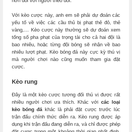
hơn đối với người theo dõi.
Với kèo cược này, anh em sẽ phải dự đoán các
yếu tố về việc các cầu thủ bị phạt thẻ đỏ, thẻ
vàng,… Kèo cược này thường sẽ dự đoán xem
tổng số pha phạt của trọng tài cho cả hai đội là
bao nhiêu, hoặc từng đội bóng sẽ nhận về bao
nhiêu lượt phạt. Kèo bóng đá này cực kỳ thú vị
mà người chơi nào cũng muốn tham gia đặt
cược.
Kèo rung
Đây là một kèo cược tương đối thú vị được rất
nhiều người chơi ưa thích. Khác với
các loại
kèo bóng đá
khác là phải đặt cược trước lúc
trận đấu chính thức diễn ra. Kèo rung được áp
dụng khi trận đấu đang diễn ra, và chỉ được phép
đặt cược trong một khoảng thời gian nhất định.