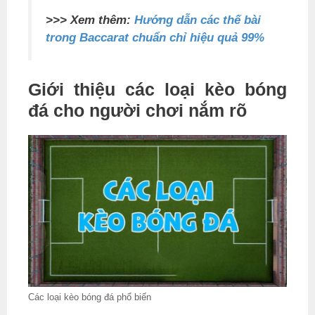
>>> Xem thêm:
Hướng dẫn các thế bài
trong Baccarat chuẩn chỉ hiệu quả 99%
Giới thiệu các loại kèo bóng
đá cho người chơi nắm rõ
Các loại kèo bóng đá phổ biến