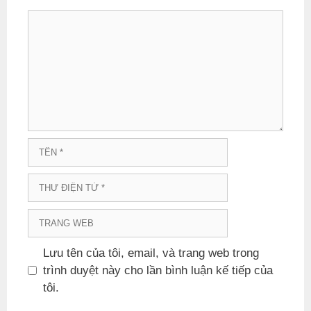
Bình
luận
Tên
Thư
điện
tử
Trang
web
Lưu tên của tôi, email, và trang web trong
trình duyệt này cho lần bình luận kế tiếp của
tôi.