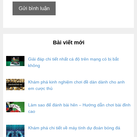
Bài viết mới
Giải đáp chi tiết nhất cá độ trên mạng có bị bắt
không
Khám phá kinh nghiệm chơi đề dàn dành cho anh
em cược thủ
Làm sao để đánh bài hên – Hướng dẫn chơi bài đỉnh
cao
Khám phá chi tiết về máy tính dự đoán bóng đá